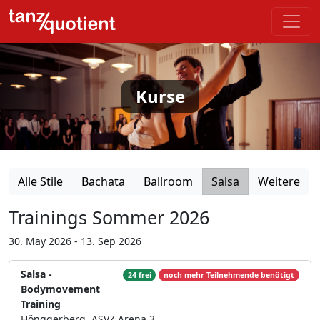
Kurse
Alle Stile
Bachata
Ballroom
Salsa
Weitere
Trainings Sommer 2026
30. May 2026 - 13. Sep 2026
Salsa -
24 frei
noch mehr Teilnehmende benötigt
Bodymovement
Training
Hönggerberg, ASVZ Arena 3