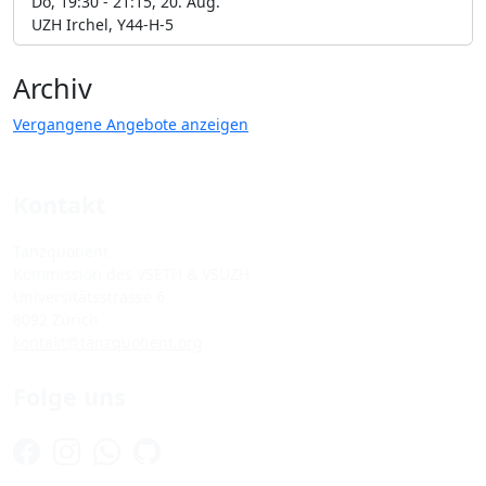
Do, 19:30 - 21:15, 20. Aug.
UZH Irchel, Y44-H-5
Archiv
Vergangene Angebote anzeigen
Kontakt
Tanzquotient
Kommission des VSETH & VSUZH
Universitätsstrasse 6
8092 Zürich
kontakt@tanzquotient.org
Folge uns